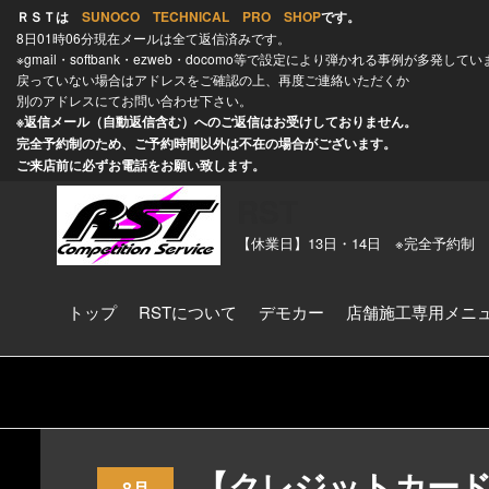
コ
ＲＳＴは
SUNOCO TECHNICAL PRO SHOP
です。
ン
8日01時06分現在メールは全て返信済みです。
※gmail・softbank・ezweb・docomo等で設定により弾かれる事例が多発して
テ
戻っていない場合はアドレスをご確認の上、再度ご連絡いただくか
ン
別のアドレスにてお問い合わせ下さい。
ツ
※返信メール（自動返信含む）へのご返信はお受けしておりません。
へ
完全予約制のため、ご予約時間以外は不在の場合がございます。
ご来店前に必ずお電話をお願い致します。
ス
キ
RST
ッ
【休業日】13日・14日 ※完全予約制
プ
トップ
RSTについて
デモカー
店舗施工専用メニ
【クレジットカー
8月