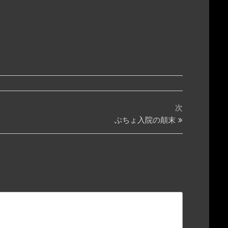
次
次
の
ぶちょ入院の顛末
投
稿