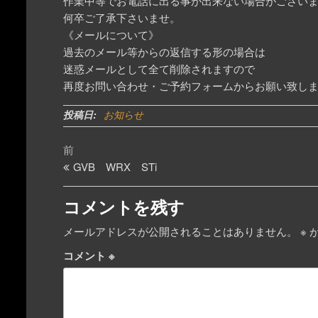
作業中等でお電話に出る事が出来ない場合がござい
何卒ご了承下さいませ。
《メールについて》
過去のメール等からの返信する形の場合は
迷惑メールとして全て削除されますので
再度お問い合わせ・ご予約フォームからお願い致し
投稿日:
お知らせ
投
過
前
去
GVB WRX STi
稿
の
ナ
投
コメントを残す
ビ
稿
メールアドレスが公開されることはありません。
※
が
ゲ
コメント
※
ー
シ
ョ